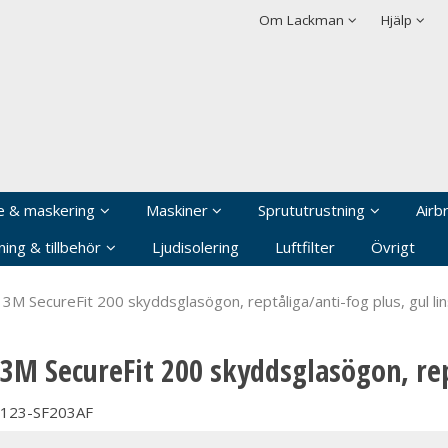
rodukten har lagts i din varukorg
Villkor
Integritetspolicy
Om Lackman
Hjälp
Logga in
Användarnamn
*
Lösenord
*
Kom ihåg mig
e & maskering
Maskiner
Sprututrustning
Airb
Glömt ditt lösenord?
ing & tillbehör
Ljudisolering
Luftfilter
Övrigt
Skapa nytt konto
3M SecureFit 200 skyddsglasögon, reptåliga/anti-fog plus, gul li
3M SecureFit 200 skyddsglasögon, rept
123-SF203AF