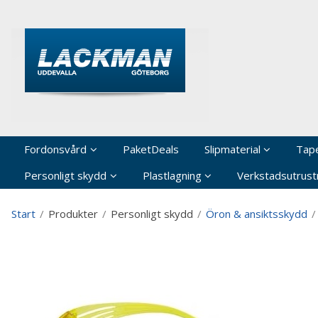
P
Fordonsvård
PaketDeals
Slipmaterial
Tap
Personligt skydd
Plastlagning
Verkstadsutrustn
Start
/
Produkter
/
Personligt skydd
/
Öron & ansiktsskydd
/