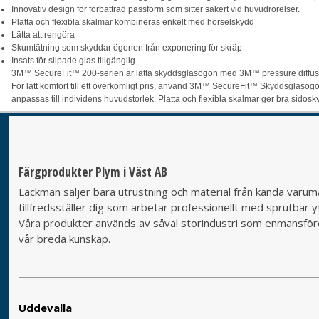
Innovativ design för förbättrad passform som sitter säkert vid huvudrörelser.
Platta och flexibla skalmar kombineras enkelt med hörselskydd
Lätta att rengöra
Skumtätning som skyddar ögonen från exponering för skräp
Insats för slipade glas tillgänglig
3M™ SecureFit™ 200-serien är lätta skyddsglasögon med 3M™ pressure diffusion
För lätt komfort till ett överkomligt pris, använd 3M™ SecureFit™ Skyddsglasö
anpassas till individens huvudstorlek. Platta och flexibla skalmar ger bra sidos
Färgprodukter Plym i Väst AB
Lackman säljer bara utrustning och material från kända varumä
tillfredsställer dig som arbetar professionellt med sprutbar yt
Våra produkter används av såväl storindustri som enmansföret
vår breda kunskap.
Uddevalla