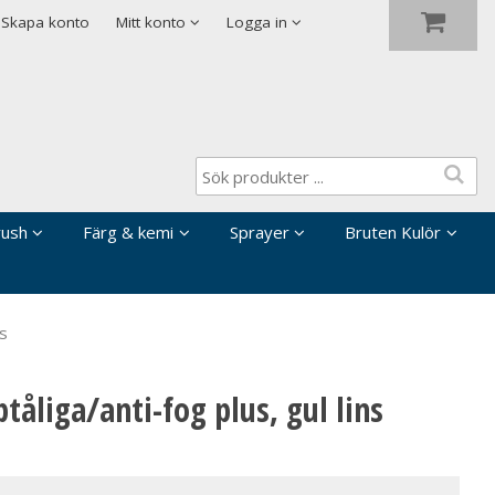
Visa varukorgen
Till kassan
Skapa konto
Mitt konto
Logga in
rush
Färg & kemi
Sprayer
Bruten Kulör
ns
åliga/anti-fog plus, gul lins