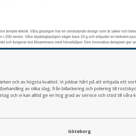
 temple-teknik. Våra glasögon har en omslutande design som är säker och bekväm.
gon i 200-serien. Våra skyddsglasögon väger bara 18 g och erbjuder en bekväm pass
kydd och fungerar bra tillsammans med hörselkåpor. Den innovativa designen ger anvä
rken och av högsta kvalitet. Vi jobbar hårt på att erbjuda ett so
behandling av olika slag, från billackering och polering till rostsk
ag och vi kan alltid ge en hög grad av service och stöd till vår
Göteborg