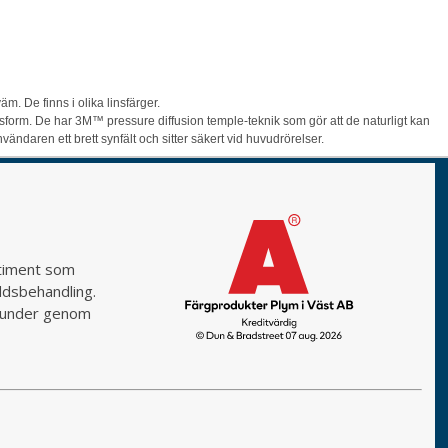
 De finns i olika linsfärger.
form. De har 3M™ pressure diffusion temple-teknik som gör att de naturligt kan
ndaren ett brett synfält och sitter säkert vid huvudrörelser.
rtiment som
yddsbehandling.
a kunder genom