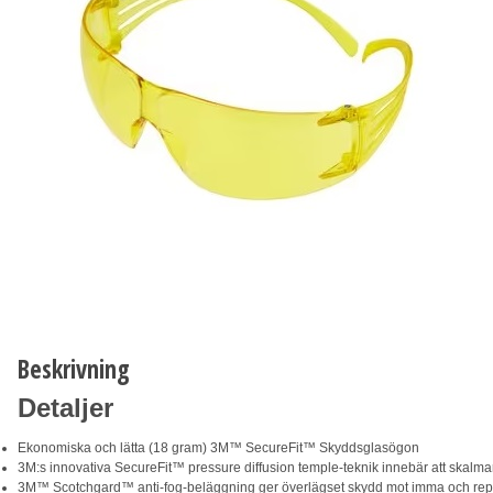
Beskrivning
Detaljer
Ekonomiska och lätta (18 gram) 3M™ SecureFit™ Skyddsglasögon
3M:s innovativa SecureFit™ pressure diffusion temple-teknik innebär att skalmar
3M™ Scotchgard™ anti-fog-beläggning ger överlägset skydd mot imma och repor