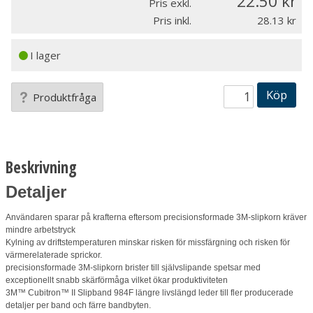
22.50
Pris exkl.
Pris inkl.
28.13
I lager
Köp
Produktfråga
Beskrivning
Detaljer
Användaren sparar på krafterna eftersom precisionsformade 3M-slipkorn kräver
mindre arbetstryck
Kylning av driftstemperaturen minskar risken för missfärgning och risken för
värmerelaterade sprickor.
precisionsformade 3M-slipkorn brister till självslipande spetsar med
exceptionellt snabb skärförmåga vilket ökar produktiviteten
3M™ Cubitron™ II Slipband 984F längre livslängd leder till fler producerade
detaljer per band och färre bandbyten.