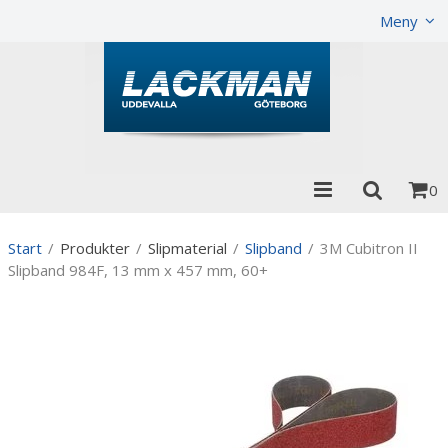
Visa varukorgen
Till kassan
Meny
0
Start
/
Produkter
/
Slipmaterial
/
Slipband
/
3M Cubitron II
Slipband 984F, 13 mm x 457 mm, 60+