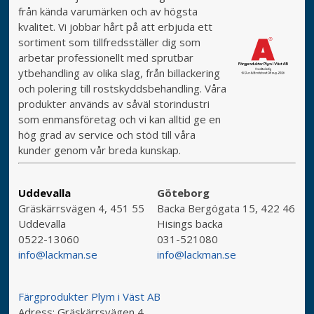
från kända varumärken och av högsta
kvalitet. Vi jobbar hårt på att erbjuda ett
sortiment som tillfredsställer dig som
arbetar professionellt med sprutbar
ytbehandling av olika slag, från billackering
och polering till rostskyddsbehandling. Våra
produkter används av såväl storindustri
som enmansföretag och vi kan alltid ge en
hög grad av service och stöd till våra
kunder genom vår breda kunskap.
Uddevalla
Göteborg
Gräskärrsvägen 4, 451 55
Backa Bergögata 15, 422 46
Uddevalla
Hisings backa
0522-13060
031-521080
info@lackman.se
info@lackman.se
Färgprodukter Plym i Väst AB
Adress:
Gräskärrsvägen 4