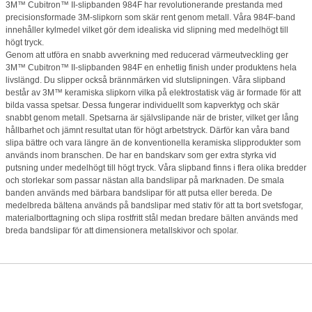
3M™ Cubitron™ II-slipbanden 984F har revolutionerande prestanda med
precisionsformade 3M-slipkorn som skär rent genom metall. Våra 984F-band
innehåller kylmedel vilket gör dem idealiska vid slipning med medelhögt till
högt tryck.
Genom att utföra en snabb avverkning med reducerad värmeutveckling ger
3M™ Cubitron™ II-slipbanden 984F en enhetlig finish under produktens hela
livslängd. Du slipper också brännmärken vid slutslipningen. Våra slipband
består av 3M™ keramiska slipkorn vilka på elektrostatisk väg är formade för att
bilda vassa spetsar. Dessa fungerar individuellt som kapverktyg och skär
snabbt genom metall. Spetsarna är självslipande när de brister, vilket ger lång
hållbarhet och jämnt resultat utan för högt arbetstryck. Därför kan våra band
slipa bättre och vara längre än de konventionella keramiska slipprodukter som
används inom branschen. De har en bandskarv som ger extra styrka vid
putsning under medelhögt till högt tryck. Våra slipband finns i flera olika bredder
och storlekar som passar nästan alla bandslipar på marknaden. De smala
banden används med bärbara bandslipar för att putsa eller bereda. De
medelbreda bältena används på bandslipar med stativ för att ta bort svetsfogar,
materialborttagning och slipa rostfritt stål medan bredare bälten används med
breda bandslipar för att dimensionera metallskivor och spolar.