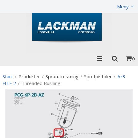
Visa varukorgen
Till kassan
Meny
0
Start
/
Produkter
/
Sprututrustning
/
Sprutpistoler
/
Az3
HTE 2
/
Threaded Bushing