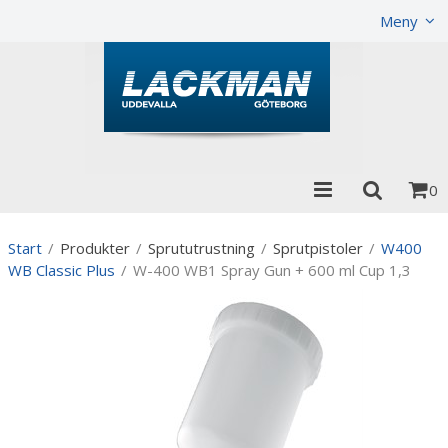
Visa varukorgen
Till kassan
Meny
0
Start
/
Produkter
/
Sprututrustning
/
Sprutpistoler
/
W400
WB Classic Plus
/
W-400 WB1 Spray Gun + 600 ml Cup 1,3