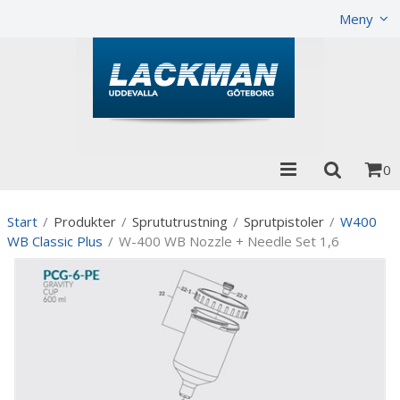
Visa varukorgen
Till kassan
Meny
0
Start
/
Produkter
/
Sprututrustning
/
Sprutpistoler
/
W400
WB Classic Plus
/
W-400 WB Nozzle + Needle Set 1,6