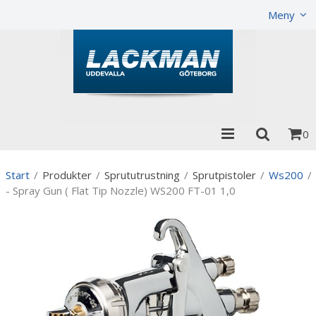
Produkten har lagts i din varukorg
Visa varukorgen
Till 
Meny
0
Start
/
Produkter
/
Sprututrustning
/
Sprutpistoler
/
Ws200
/
- Spray Gun ( Flat Tip Nozzle) WS200 FT-01 1,0