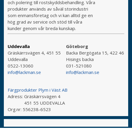
och polering till rostskyddsbehandling. Våra
produkter används av såväl storindustri
som enmansföretag och vi kan alltid ge en
hög grad av service och stöd till våra
kunder genom vår breda kunskap.
Uddevalla
Göteborg
Gräskärrsvägen 4, 451 55
Backa Bergögata 15, 422 46
Uddevalla
Hisings backa
0522-13060
031-521080
info@lackman.se
info@lackman.se
Färgprodukter Plym i Väst AB
Adress:
Gräskärrsvägen 4
451 55 UDDEVALLA
Org.nr:
556238-6523