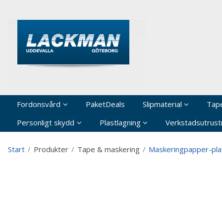
P
Fordonsvård
PaketDeals
Slipmaterial
Tap
Personligt skydd
Plastlagning
Verkstadsutrustn
Start
/
Produkter
/
Tape & maskering
/
Maskeringpapper-pla