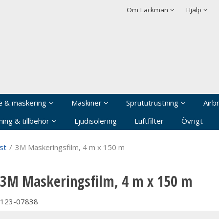
rodukten har lagts i din varukorg
Villkor
Integritetspolicy
Om Lackman
Hjälp
Logga in
Användarnamn
*
Lösenord
*
Kom ihåg mig
e & maskering
Maskiner
Sprututrustning
Airb
Glömt ditt lösenord?
ing & tillbehör
Ljudisolering
Luftfilter
Övrigt
Skapa nytt konto
st
/
3M Maskeringsfilm, 4 m x 150 m
3M Maskeringsfilm, 4 m x 150 m
123-07838