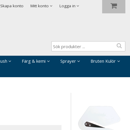
Visa varukorgen
Till kassan
Skapa konto
Mitt konto
Logga in
rush
Färg & kemi
Sprayer
Bruten Kulör