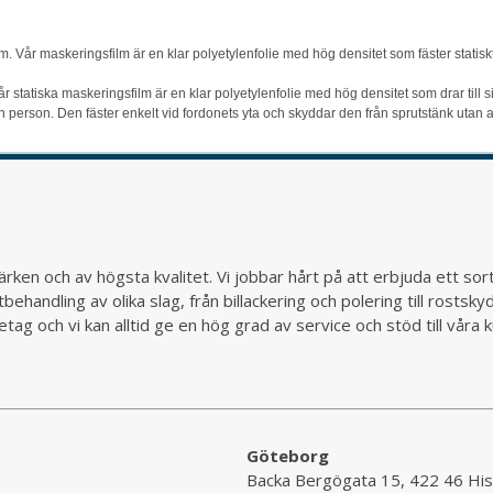
. Vår maskeringsfilm är en klar polyetylenfolie med hög densitet som fäster statisk
statiska maskeringsfilm är en klar polyetylenfolie med hög densitet som drar till s
erson. Den fäster enkelt vid fordonets yta och skyddar den från sprutstänk utan att 
rken och av högsta kvalitet. Vi jobbar hårt på att erbjuda ett so
behandling av olika slag, från billackering och polering till rostsk
ag och vi kan alltid ge en hög grad av service och stöd till vår
Göteborg
Backa Bergögata 15, 422 46 His