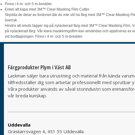
Finns i 4 m- och 5 m-bredder
Enkel att kapa med 3M™ Clear Masking Film Cutter.
Skydda de delar av fordonet där du inte vill ha färg med 3M™ Clear Masking Film
överryk.
Hindra att smuts lägger sig på nylackerad färg med 3M™ Clear Masking Film. Vår 
på nylackerad färg. Vår klara maskeringsfilm kan användas och appliceras av en p
vid borttagningen. Finns i 4 m- och 5 m-bredder.
Färgprodukter Plym i Väst AB
Lackman säljer bara utrustning och material från kända varumä
tillfredsställer dig som arbetar professionellt med sprutbar yt
Våra produkter används av såväl storindustri som enmansföret
vår breda kunskap.
Uddevalla
Gräskärrsvägen 4, 451 55 Uddevalla