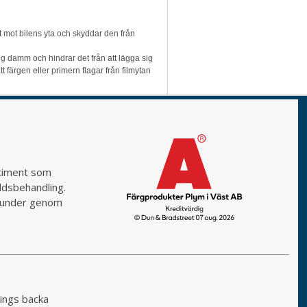
t mot bilens yta och skyddar den från
ig damm och hindrar det från att lägga sig
färgen eller primern flagar från filmytan
rtiment som
yddsbehandling.
a kunder genom
ings backa