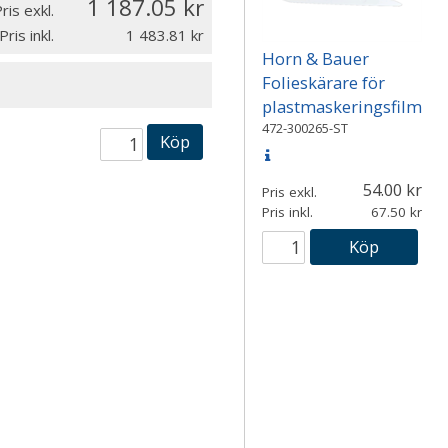
1 187.05
ris exkl.
Pris inkl.
1 483.81
Horn & Bauer
Folieskärare för
plastmaskeringsfilm
472-300265-ST
Köp
54.00
Pris exkl.
Pris inkl.
67.50
Köp