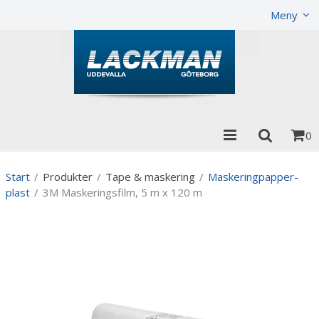
Visa varukorgen
Till kassan
Meny
0
Start
/
Produkter
/
Tape & maskering
/
Maskeringpapper-
plast
/
3M Maskeringsfilm, 5 m x 120 m