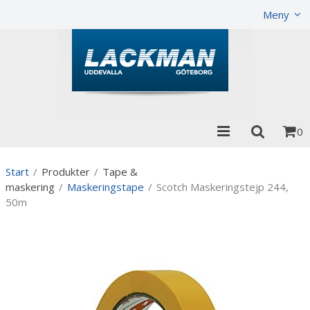
Visa varukorgen
Till kassan
Meny
0
Start
/
Produkter
/
Tape &
maskering
/
Maskeringstape
/
Scotch Maskeringstejp 244,
50m