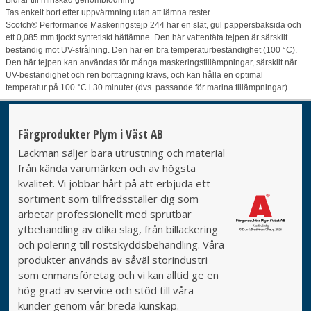
Tas enkelt bort efter uppvärmning utan att lämna rester
Scotch® Performance Maskeringstejp 244 har en slät, gul pappersbaksida och
ett 0,085 mm tjockt syntetiskt häftämne. Den här vattentäta tejpen är särskilt
beständig mot UV-strålning. Den har en bra temperaturbeständighet (100 °C).
Den här tejpen kan användas för många maskeringstillämpningar, särskilt när
UV-beständighet och ren borttagning krävs, och kan hålla en optimal
temperatur på 100 °C i 30 minuter (dvs. passande för marina tillämpningar)
Färgprodukter Plym i Väst AB
Lackman säljer bara utrustning och material
från kända varumärken och av högsta
kvalitet. Vi jobbar hårt på att erbjuda ett
sortiment som tillfredsställer dig som
arbetar professionellt med sprutbar
ytbehandling av olika slag, från billackering
och polering till rostskyddsbehandling. Våra
produkter används av såväl storindustri
som enmansföretag och vi kan alltid ge en
hög grad av service och stöd till våra
kunder genom vår breda kunskap.