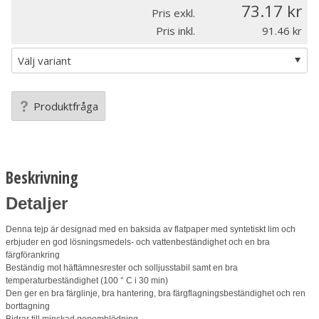
73.17
Pris exkl.
Pris inkl.
91.46
Produktfråga
Beskrivning
Detaljer
Denna tejp är designad med en baksida av flatpaper med syntetiskt lim och
erbjuder en god lösningsmedels- och vattenbeständighet och en bra
färgförankring
Beständig mot häftämnesrester och solljusstabil samt en bra
temperaturbeständighet (100 ° C i 30 min)
Den ger en bra färglinje, bra hantering, bra färgflagningsbeständighet och ren
borttagning
Bidrar till minskad genomblödning