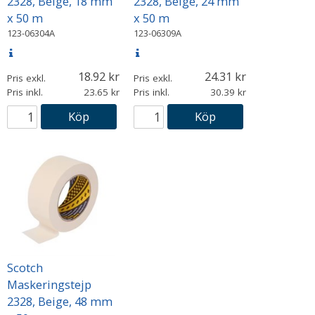
2328, Beige, 18 mm
2328, Beige, 24 mm
x 50 m
x 50 m
123-06304A
123-06309A
18.92
24.31
Pris exkl.
Pris exkl.
Pris inkl.
23.65
Pris inkl.
30.39
Köp
Köp
Scotch
Maskeringstejp
2328, Beige, 48 mm