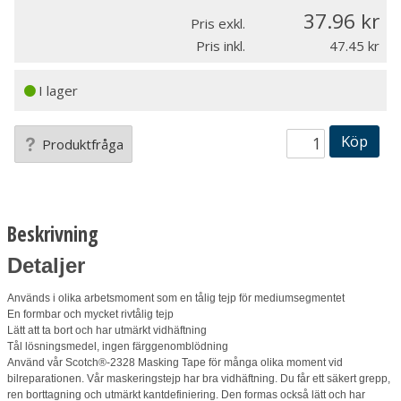
37.96
Pris exkl.
Pris inkl.
47.45
I lager
Köp
Produktfråga
Beskrivning
Detaljer
Används i olika arbetsmoment som en tålig tejp för mediumsegmentet
En formbar och mycket rivtålig tejp
Lätt att ta bort och har utmärkt vidhäftning
Tål lösningsmedel, ingen färggenomblödning
Använd vår Scotch®-2328 Masking Tape för många olika moment vid
bilreparationen. Vår maskeringstejp har bra vidhäftning. Du får ett säkert grepp,
ren borttagning och utmärkt kantdefiniering. Den formas också lätt och har