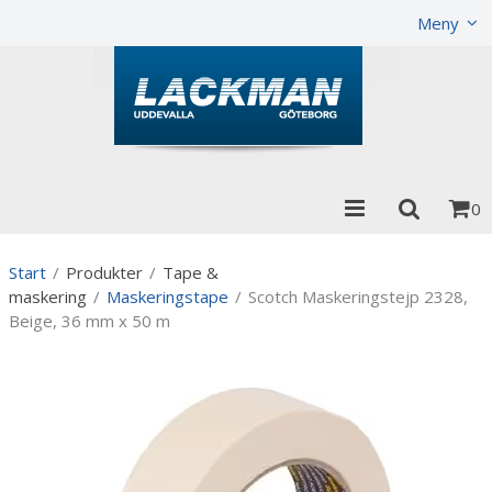
Visa varukorgen
Till kassan
Meny
0
Start
/
Produkter
/
Tape &
maskering
/
Maskeringstape
/
Scotch Maskeringstejp 2328,
Beige, 36 mm x 50 m